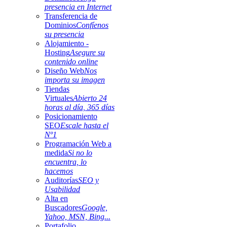
presencia en Internet
Transferencia de
Dominios
Confíenos
su presencia
Alojamiento -
Hosting
Asegure su
contenido online
Diseño Web
Nos
importa su imagen
Tiendas
Virtuales
Abierto 24
horas al día, 365 días
Posicionamiento
SEO
Escale hasta el
Nº1
Programación Web a
medida
Si no lo
encuentra, lo
hacemos
Auditorías
SEO y
Usabilidad
Alta en
Buscadores
Google,
Yahoo, MSN, Bing...
Portafolio