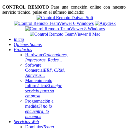
CONTROL REMOTO
Para una conexión online con nuestro
servicio técnico, pulse en el número indicado:
Inicio
Quiénes Somos
Productos
Hardware
Ordenadores,
Impresoras, Redes...
Software
Comercial
ERP, CRM,
Antivirus...
Mantenimiento
Informático
El mejor
servicio para su
empresa
Programación a
medida
Si no lo
encuentra, lo
hacemos
Servicios Web
Dominios
Tenga