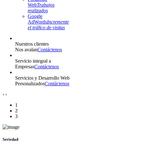
Web
Trabajos
realizados
Google
AdWords
Incremente
el tráfico de visitas
Nuestros clientes
Nos avalan
Contáctenos
Servicio integral a
Empresas
Contáctenos
Servicios y Desarrollo Web
Personalizados
Contáctenos
›
‹
1
2
3
Seriedad