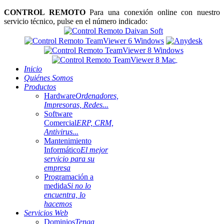
CONTROL REMOTO
Para una conexión online con nuestro
servicio técnico, pulse en el número indicado:
Inicio
Quiénes Somos
Productos
Hardware
Ordenadores,
Impresoras, Redes...
Software
Comercial
ERP, CRM,
Antivirus...
Mantenimiento
Informático
El mejor
servicio para su
empresa
Programación a
medida
Si no lo
encuentra, lo
hacemos
Servicios Web
Dominios
Tenga