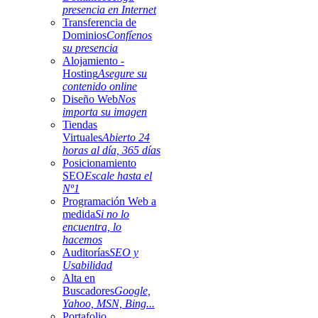
presencia en Internet
Transferencia de
Dominios
Confíenos
su presencia
Alojamiento -
Hosting
Asegure su
contenido online
Diseño Web
Nos
importa su imagen
Tiendas
Virtuales
Abierto 24
horas al día, 365 días
Posicionamiento
SEO
Escale hasta el
Nº1
Programación Web a
medida
Si no lo
encuentra, lo
hacemos
Auditorías
SEO y
Usabilidad
Alta en
Buscadores
Google,
Yahoo, MSN, Bing...
Portafolio